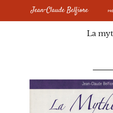
Skip
to
PR
content
La myt